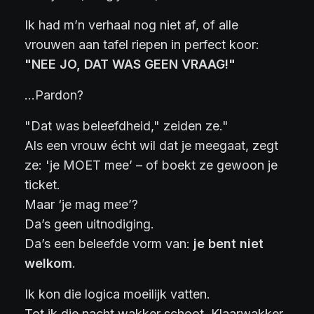
Ik had m’n verhaal nog niet af, of alle
vrouwen aan tafel riepen in perfect koor:
"NEE JO, DAT WAS GEEN VRAAG!"
…Pardon?
"Dat was beleefdheid," zeiden ze."
Als een vrouw écht wil dat je meegaat, zegt
ze: 'je MOET mee’ – of boekt ze gewoon je
ticket.
Maar ‘je mag mee’?
Da’s geen uitnodiging.
Da’s een beleefde vorm van:
je bent niet
welkom
.
Ik kon die logica moeilijk vatten.
Tot ik die nacht wakker schoot. Klaarwakker.