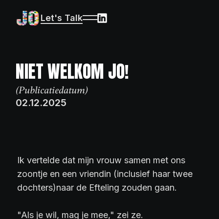
Let's Talk
NIET WELKOM JO!
GESTOORDE MAIL
(Publicatiedatum)
02.12.2025
Ik vertelde dat mijn vrouw samen met ons
zoontje en een vriendin (inclusief haar twee
dochters)naar de Efteling zouden gaan.
"Als je wil, mag je mee," zei ze.